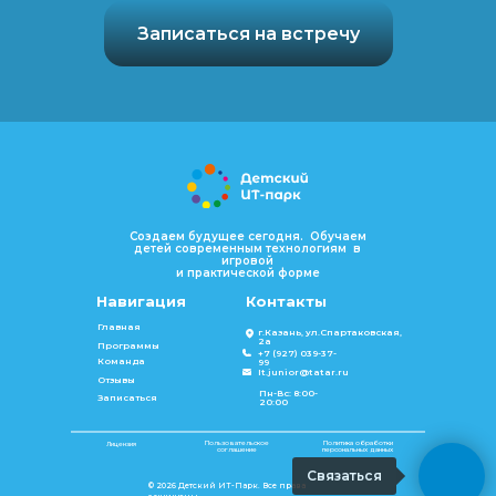
Записаться на встречу
Создаем будущее сегодня. Обучаем
детей современным технологиям в
игровой
и практической форме
Навигация
Контакты
Главная
г.Казань, ул.Спартаковская,
2а
Программы
+7 (927) 039-37-
Команда
99
It.junior@tatar.ru
Отзывы
Пн-Вс: 8:00-
Записаться
20:00
Пользовательское
Политика обработки
Лицензия
соглашение
персональных данных
Связаться
© 2026 Детский ИТ-Парк. Все права