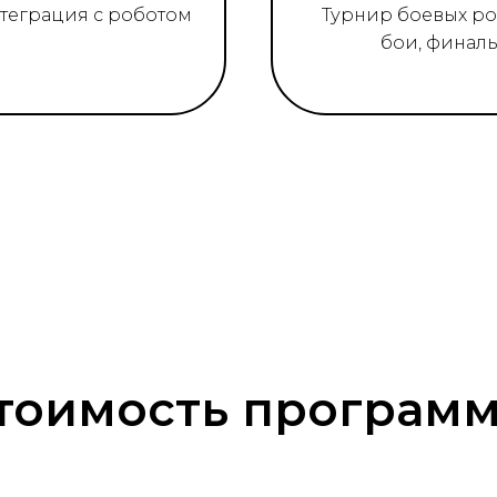
нтеграция с роботом
Турнир боевых ро
бои, финал
тоимость програм