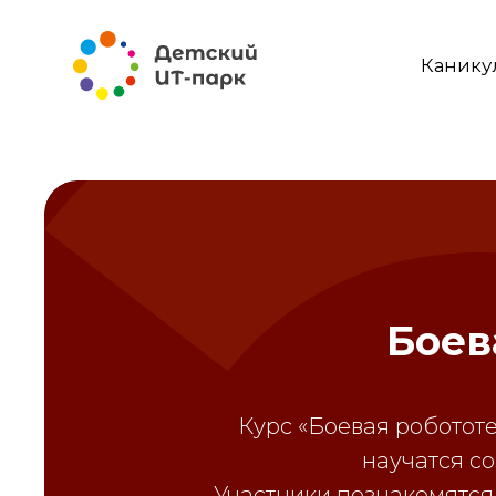
Каникулы
Боев
Курс «Боевая робототе
научатся с
Участники познакомятся